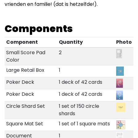
vrienden en familie! (dat is hetzelfde!).
Components
Component
Quantity
Photo
Small Score Pad
2
Color
Large Retail Box
1
Poker Deck
1 deck of 42 cards
Poker Deck
1 deck of 42 cards
Circle Shard Set
1 set of 150 circle
shards
Square Mat Set
1 set of 1 square mats
Document
1